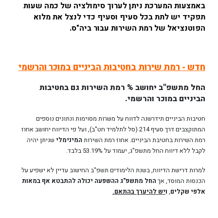
באמצעות המערכת ניתן לערוך סימולציה של כמה שעות
תפקיד יש לתת בכל סעיף וסעיף כדי לנצל את מלוא
הפוטנציאל של רמת השירות עבור ביה"ס.
חדש - רמת שירות בחטיבות הביניים במוכר והרשמי
החל מתשפ"ב יחושב % רמת השירות גם בחטיבות
הביניים במוכר והרשמי.
חטיבות הביניים תידרשנה לדווח על משרות מסוימות ונתונים נוספים
המתוקצבים דרך סעיף 214 (סל לתלמיד חט"ב), ועל פי הדיווח יחושב אחוז
רמת השירות בחטיבת הביניים. אחוז רמת השירות
המינימלי
שניתן יהיה
לקבל ללא דיווח החל מתשפ"ג, יעמוד על 53.19% בלבד.
למרות דרישת הדיווח, בשנת הלימודים תשפ"ב החישוב עדיין לא ישפיע על
הכנסות המוסד, אך
החל מתשפ"ג ההשפעה יכולה להתבטא אף במאות
אלפי שקלים
,
ו
יש להיערך בהתאם.