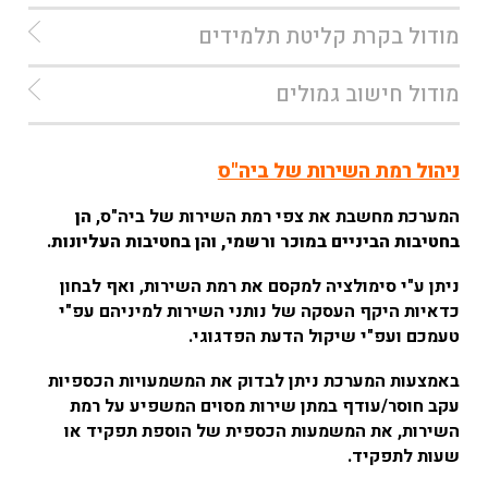
מודול בקרת קליטת תלמידים
מודול חישוב גמולים
ניהול רמת השירות של ביה"ס
המערכת מחשבת את צפי רמת השירות של ביה"ס,
הן
בחטיבות הביניים במוכר ורשמי, והן בחטיבות העליונות
.
ניתן ע"י סימולציה למקסם את רמת השירות, ואף לבחון
כדאיות היקף העסקה של נותני השירות למיניהם עפ"י
טעמכם ועפ"י שיקול הדעת הפדגוגי.
באמצעות המערכת ניתן לבדוק את המשמעויות הכספיות
עקב חוסר/עודף במתן שירות מסוים המשפיע על רמת
השירות, את המשמעות הכספית של הוספת תפקיד או
שעות לתפקיד.