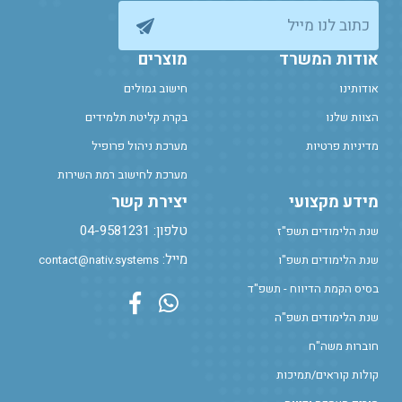
כתוב לנו מייל
אודות המשרד
מוצרים
אודותינו
חישוב גמולים
הצוות שלנו
בקרת קליטת תלמידים
מדיניות פרטיות
מערכת ניהול פרופיל
מערכת לחישוב רמת השירות
מידע מקצועי
יצירת קשר
טלפון: 04-9581231
שנת הלימודים תשפ"ז
מייל:
שנת הלימודים תשפ"ו
contact@nativ.systems
בסיס הקמת הדיווח - תשפ"ד
Facebook Profile
Whatsapp
שנת הלימודים תשפ"ה
חוברות משה"ח
קולות קוראים/תמיכות