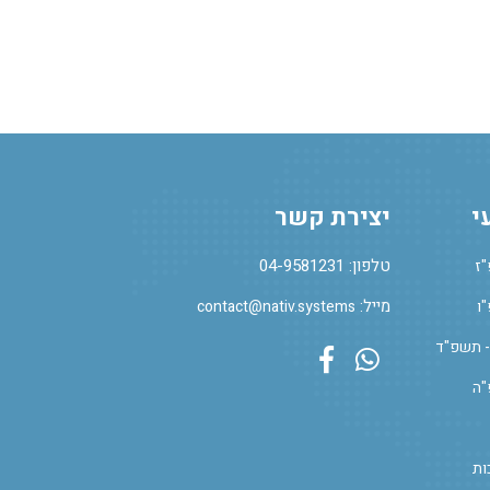
י
יצירת קשר
טלפון: 04-9581231
"ז
מייל:
ו
contact@nativ.systems
- תשפ"ד
Facebook Profile
Whatsapp
"ה
ות