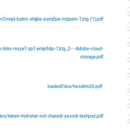
mTmnjd-bzkm-ehijbe-esmjfpe-mzpem-Tztg-(1).pdf
jo-bhis-mxyaT-zpT-emjnfdjo-Tztg_2---Adobe-cloud-
storage.pdf
loadedFiles/hesdrim26.pdf
les/teken-muhshar-not-charedi-yesodi-tashpaz.pdf