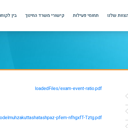
צוות שלנו
תחומי פעילות
קישורי משרד החינוך
בין לקוחו
loadedFiles/exam-event-ratio.pdf
odelmuhzakuttashatashpaz-pfem-nfhgxfT-Tztg.pdf