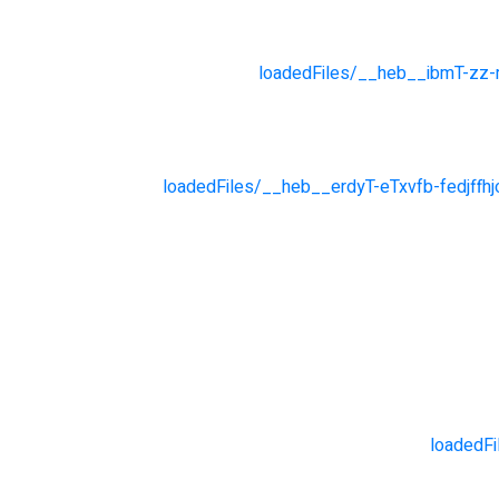
loadedFiles/__heb__ibmT-zz-
loadedFiles/__heb__erdyT-eTxvfb-fedjffh
loadedFi