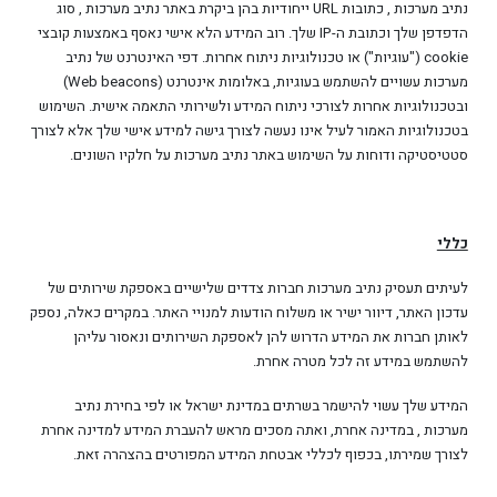
נתיב מערכות , כתובות URL ייחודיות בהן ביקרת באתר נתיב מערכות , סוג
הדפדפן שלך וכתובת ה-IP שלך. רוב המידע הלא אישי נאסף באמצעות קובצי
cookie ("עוגיות") או טכנולוגיות ניתוח אחרות. דפי האינטרנט של נתיב
מערכות עשויים להשתמש בעוגיות, באלומות אינטרנט (Web beacons)
ובטכנולוגיות אחרות לצורכי ניתוח המידע ולשירותי התאמה אישית. השימוש
בטכנולוגיות האמור לעיל אינו נעשה לצורך גישה למידע אישי שלך אלא לצורך
סטטיסטיקה ודוחות על השימוש באתר נתיב מערכות על חלקיו השונים.
כללי
לעיתים תעסיק נתיב מערכות חברות צדדים שלישיים באספקת שירותים של
עדכון האתר, דיוור ישיר או משלוח הודעות למנויי האתר. במקרים כאלה, נספק
לאותן חברות את המידע הדרוש להן לאספקת השירותים ונאסור עליהן
להשתמש במידע זה לכל מטרה אחרת.
המידע שלך עשוי להישמר בשרתים במדינת ישראל או לפי בחירת נתיב
מערכות , במדינה אחרת, ואתה מסכים מראש להעברת המידע למדינה אחרת
לצורך שמירתו, בכפוף לכללי אבטחת המידע המפורטים בהצהרה זאת.