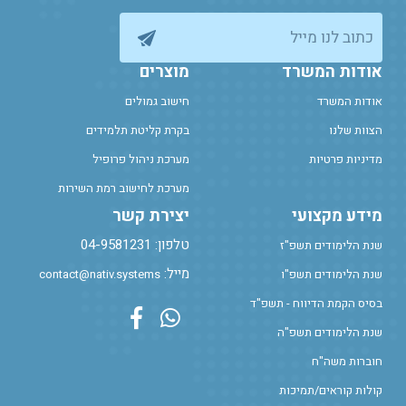
כתוב לנו מייל
אודות המשרד
מוצרים
אודות המשרד
חישוב גמולים
הצוות שלנו
בקרת קליטת תלמידים
מדיניות פרטיות
מערכת ניהול פרופיל
מערכת לחישוב רמת השירות
מידע מקצועי
יצירת קשר
טלפון: 04-9581231
שנת הלימודים תשפ"ז
מייל:
שנת הלימודים תשפ"ו
contact@nativ.systems
בסיס הקמת הדיווח - תשפ"ד
Facebook Profile
Whatsapp
שנת הלימודים תשפ"ה
חוברות משה"ח
קולות קוראים/תמיכות